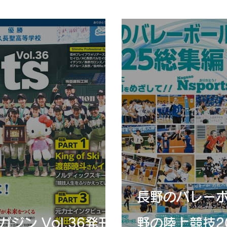
長野のバレーボ
ガジン Vol.36発刊
野の陸上競技2