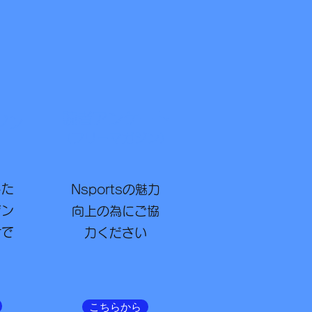
読者アンケート
ジン
（​フリーマガジン）
した
Nsportsの魅力
ジン
向上の為にご協
せで
力ください
こちらから