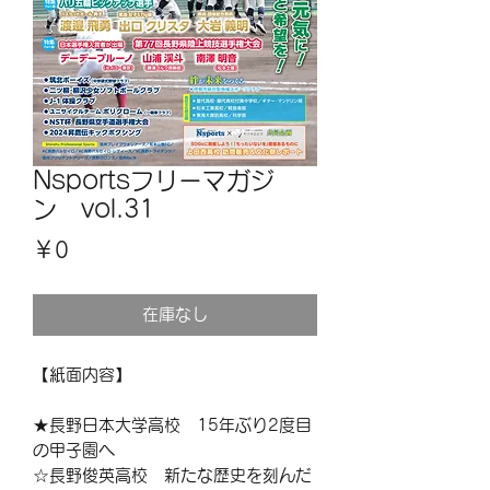
Nsportsフリーマガジ
ン vol.31
価
￥0
格
在庫なし
【紙面内容】
★長野日本大学高校 15年ぶり2度目
の甲子園へ
☆長野俊英高校 新たな歴史を刻んだ