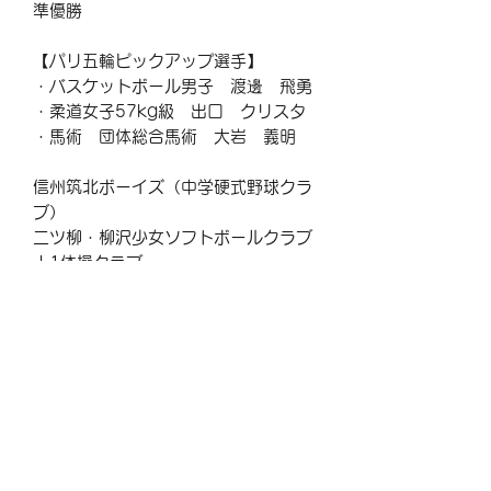
準優勝
【パリ五輪ピックアップ選手】
・バスケットボール男子 渡邊 飛勇
・柔道女子57kg級 出口 クリスタ
・馬術 団体総合馬術 大岩 義明
信州筑北ボーイズ（中学硬式野球クラ
ブ）
二ツ柳・柳沢少女ソフトボールクラブ
J-1体操クラブ
ユニサイクルチーム ポリクローム
NST杯 長野県空手道選手権大会
2024昇鷹伝キックボクシング
※５冊以上ご注文の方は別途送料が発
生しますので、
電話またはメールにてお問い合わせ
ください。