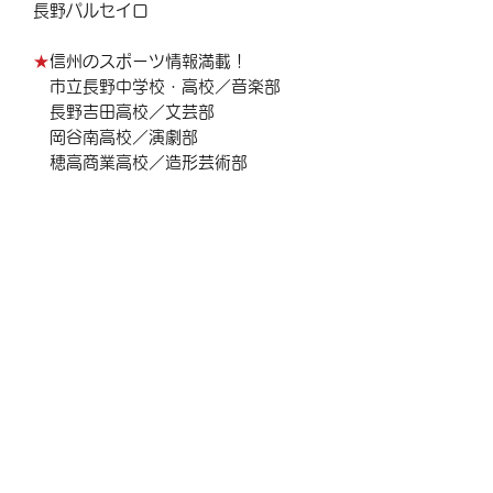
長野パルセイロ
★
信州のスポーツ情報満載！
市立長野中学校・高校／音楽部
長野吉田高校／文芸部
岡谷南高校／演劇部
穂高商業高校／造形芸術部
南安曇農業高校／美術部
※５冊以上ご注文の方は別途送料が発
生しますので、
電話またはメールにてお問い合わせ
ください。
商品情報
A4版 中綴じ 表紙まわり抗菌ニス
加工