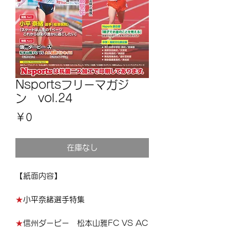
Nsportsフリーマガジ
ン vol.24
価
￥0
格
在庫なし
【紙面内容】
★
小平奈緒選手特集
★
信州ダービー 松本山雅FC VS AC