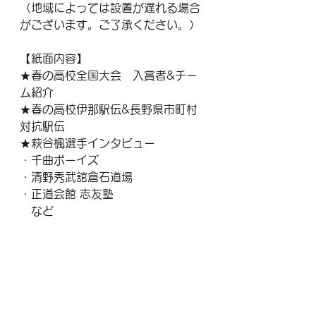
（地域によっては設置が遅れる場合
がございます。ご了承ください。）
【紙面内容】
★春の高校全国大会　入賞者&チー
ム紹介
★春の高校伊那駅伝&長野県市町村
対抗駅伝
★萩谷楓選手インタビュー
・千曲ボーイズ
・清野秀武舘倉石道場
・正道会館 志友塾
　など