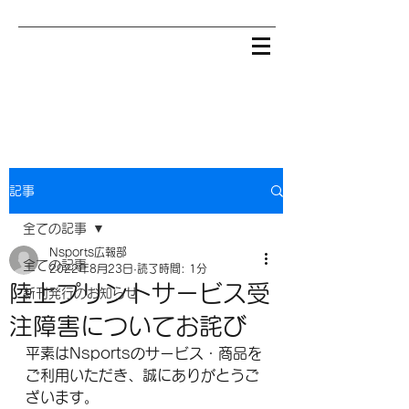
記事
全ての記事
Nsports広報部
全ての記事
2022年8月23日
読了時間: 1分
陸上プリントサービス受
新刊発行のお知らせ
注障害についてお詫び
平素はNsportsのサービス・商品を
ご利用いただき、誠にありがとうご
ざいます。